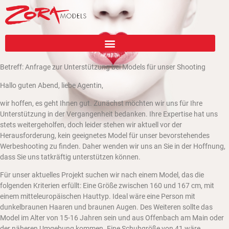
Betreff: Anfrage zur Unterstützung bei Models für unser Shooting
Hallo guten Abend, liebe Agentin,
wir hoffen, es geht Ihnen gut. Zunächst möchten wir uns für Ihre
Unterstützung in der Vergangenheit bedanken. Ihre Expertise hat uns
stets weitergeholfen, doch leider stehen wir aktuell vor der
Herausforderung, kein geeignetes Model für unser bevorstehendes
Werbeshooting zu finden. Daher wenden wir uns an Sie in der Hoffnung,
dass Sie uns tatkräftig unterstützen können.
Für unser aktuelles Projekt suchen wir nach einem Model, das die
folgenden Kriterien erfüllt: Eine Größe zwischen 160 und 167 cm, mit
einem mitteleuropäischen Hauttyp. Ideal wäre eine Person mit
dunkelbraunen Haaren und braunen Augen. Des Weiteren sollte das
Model im Alter von 15-16 Jahren sein und aus Offenbach am Main oder
der näheren Umgebung kommen. Eine Schuhgröße von 41 wäre