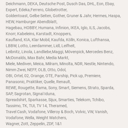
Deichmann, DEKA, Deutsche Post, Dusch Das, DHL, Eon, Ebay,
Expert, Edeka,Ferrero, Globetrotter,
Goldentoast, Gelbe Seiten, Gother, Gruner & Jahr, Hermes, Haspa,
HEW, Hamburger Abendblatt,
Hagebau, HOBBY, Humana, Infinion, IKEA, Iglo, ILS, Jacobs,
Knorr, Kabeleins, Karstadt, Knoppers,
Kaufland, KIA, Klar Mobil, Kaufda, Kölln, Konica, Lufthansa,
LBBW, Lotto, Leerdammer, Lidl, Leifheit,
Leibnitz, Linola, Landliebe,Maggi, Mövenpick, Mercedes Benz,
McDonalds, Max Bahr, Media Markt,
Miele, Mediven, Meica, Milram, Minolta, NDR, Nestle, Nintendo,
Nimm Zwei, NEFF, OLB, Otto, Odol,
OBI, Ortel, 02, Orange, OTE, Parship, Pick up, Premiere,
Panasonic, Praktiker, Quelle, Renault,
REWE, Rougette, Rama, Sony, Smart, Siemens, Strato, Sparda,
SAP, Sagrotan, Signal Iduna,
Spreadshirt, Sparkasse, Sijux, Smarties, Telekom, Tchibo,
Tassimo, TK, TUI, TV 14, Theramed,
Travel Cash, Vodafone, Villeroy & Boch, Volvic, VW, Vanish,
Vodafone, Wella, Weight Watchers,
Wagner, Zott, Zeppelin, ZDF, 1&1