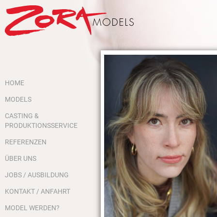
HOME
MODELS
CASTING &
PRODUKTIONSSERVICE
REFERENZEN
ÜBER UNS
JOBS / AUSBILDUNG
KONTAKT / ANFAHRT
MODEL WERDEN?