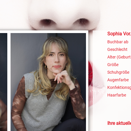
Sophia Vor
Buchbar ab
Geschlecht
Alter (Geburt
Größe
Schuhgröße
Augenfarbe
Konfektions
Haarfarbe
Ihre aktuel