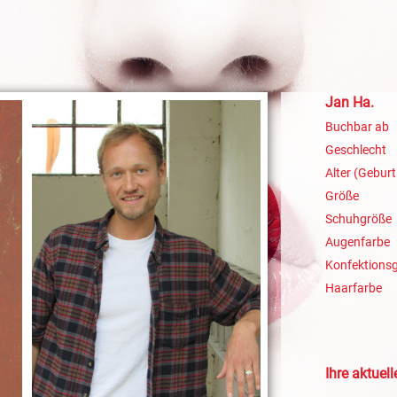
Jan Ha.
Buchbar ab
Geschlecht
Alter (Geburt
Größe
Schuhgröße
Augenfarbe
Konfektions
Haarfarbe
Ihre aktuel