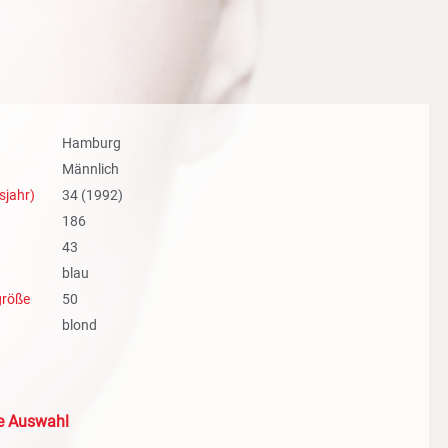
Hamburg
Männlich
sjahr)
34 (1992)
186
43
blau
größe
50
blond
le Auswahl