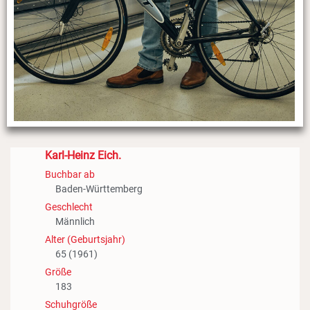
Karl-Heinz Eich.
Buchbar ab
Baden-Württemberg
Geschlecht
Männlich
Alter (Geburtsjahr)
65 (1961)
Größe
183
Schuhgröße