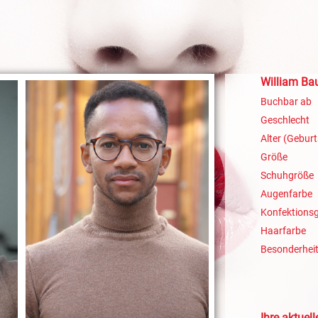
William Ba
Buchbar ab
Geschlecht
Alter (Geburt
Größe
Schuhgröße
Augenfarbe
Konfektions
Haarfarbe
Besonderhei
Ihre aktuel