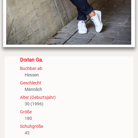
Dorian Ga.
Buchbar ab
Hessen
Geschlecht
Männlich
Alter (Geburtsjahr)
30 (1996)
Größe
180
Schuhgröße
43