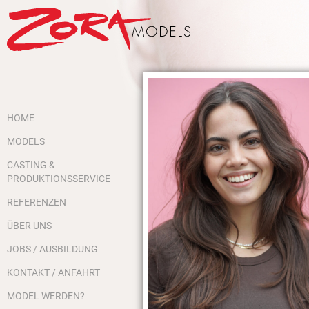
HOME
MODELS
CASTING &
PRODUKTIONSSERVICE
REFERENZEN
ÜBER UNS
JOBS / AUSBILDUNG
KONTAKT / ANFAHRT
MODEL WERDEN?