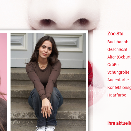
Zoe Sta.
Buchbar ab
Geschlecht
Alter (Geburt
Größe
Schuhgröße
Augenfarbe
Konfektions
Haarfarbe
Ihre aktuel