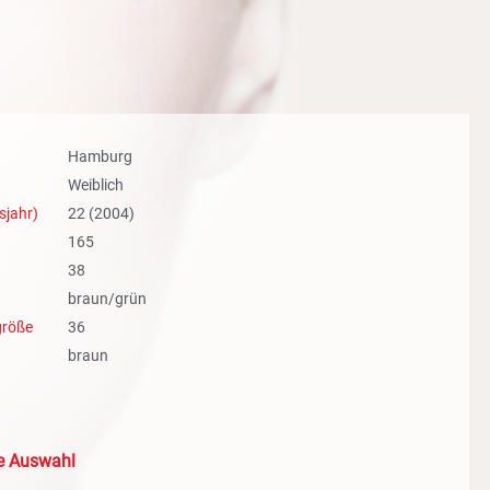
Hamburg
Weiblich
sjahr)
22 (2004)
165
38
braun/grün
größe
36
braun
le Auswahl