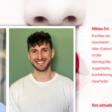
Niklas Dri.
Buchbar ab
Geschlecht
Alter (Geburt
Größe
Schuhgröße
Augenfarbe
Konfektions
Haarfarbe
Ihre aktuel