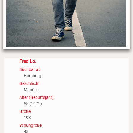
Fred Lo.
Buchbar ab
Hamburg
Geschlecht
Männlich
Alter (Geburtsjahr)
55 (1971)
Größe
193
Schuhgröße
45