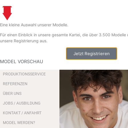
Eine kleine Auswahl unserer Modelle.
Für einen Einblick in unsere gesamte Kartei, die über 3.500 Modelle u
16 - 19
20 - 25
26 - 30
31 - 40
41 - 50
51 -
unsere Registrierung aus.
Zorros
HOME
Jetzt Registrieren
MODELS
MODEL VORSCHAU
CASTING &
PRODUKTIONSSERVICE
REFERENZEN
ÜBER UNS
JOBS / AUSBILDUNG
KONTAKT / ANFAHRT
MODEL WERDEN?