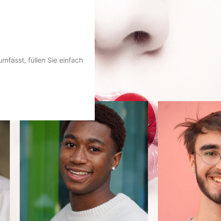
mfasst, füllen Sie einfach
 60
60+
Divers