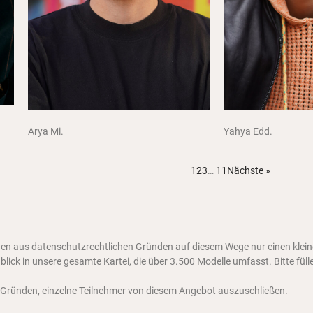
Arya Mi.
Yahya Edd.
1
2
3
…
11
Nächste »
Ihnen aus datenschutzrechtlichen Gründen auf diesem Wege nur einen kle
lick in unsere gesamte Kartei, die über 3.500 Modelle umfasst. Bitte fülle
 Gründen, einzelne Teilnehmer von diesem Angebot auszuschließen.