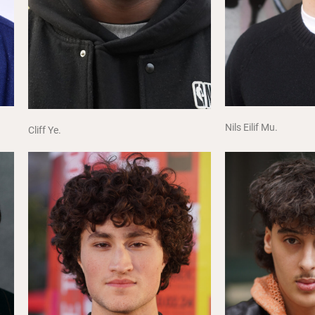
Nils Eilif Mu.
Cliff Ye.