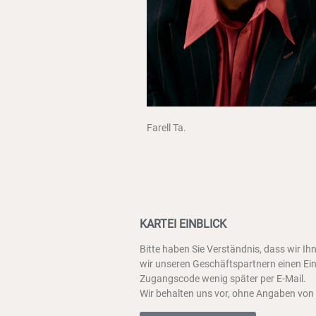
Farell Ta.
KARTEI EINBLICK
Bitte haben Sie Verständnis, dass wir 
wir unseren Geschäftspartnern einen Einb
Zugangscode wenig später per E-Mail.
Wir behalten uns vor, ohne Angaben von