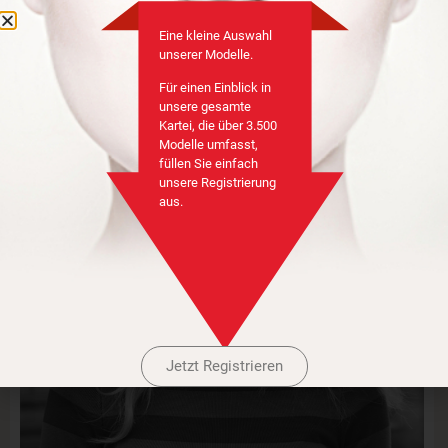
Eine kleine Auswahl
Zoe Sta.
unserer Modelle.
Für einen Einblick in
unsere gesamte
Kartei, die über 3.500
Modelle umfasst,
füllen Sie einfach
unsere Registrierung
aus.
Jetzt Registrieren